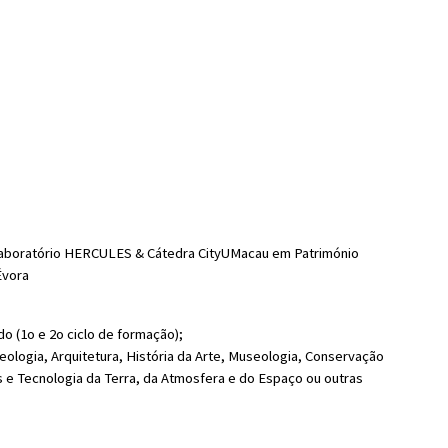
e Laboratório HERCULES & Cátedra CityUMacau em Património
Évora
do (1o e 2o ciclo de formação);
ueologia, Arquitetura, História da Arte, Museologia, Conservação
s e Tecnologia da Terra, da Atmosfera e do Espaço ou outras