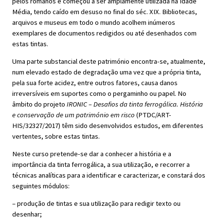
pelos romanos e começou a ser amplamente utilizada na Idade
Média, tendo caído em desuso no final do séc. XIX. Bibliotecas,
arquivos e museus em todo o mundo acolhem inúmeros
exemplares de documentos redigidos ou até desenhados com
estas tintas.
Uma parte substancial deste património encontra-se, atualmente,
num elevado estado de degradação uma vez que a própria tinta,
pela sua forte acidez, entre outros fatores, causa danos
irreversíveis em suportes como o pergaminho ou papel. No
âmbito do projeto
IRONIC – Desafios da tinta ferrogálica. História
e conservação de um património em risco
(PTDC/ART-
HIS/32327/2017) têm sido desenvolvidos estudos, em diferentes
vertentes, sobre estas tintas.
Neste curso pretende-se dar a conhecer a história e a
importância da tinta ferrogálica, a sua utilização, e recorrer a
técnicas analíticas para a identificar e caracterizar, e constará dos
seguintes módulos:
– produção de tintas e sua utilização para redigir texto ou
desenhar;