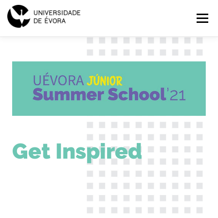
SUMMER
Menu
SCHOOL
2021
INÍCIO
PROGRAMAS
EXPLORAR
INSCRIÇÕES
PT
Get Inspired